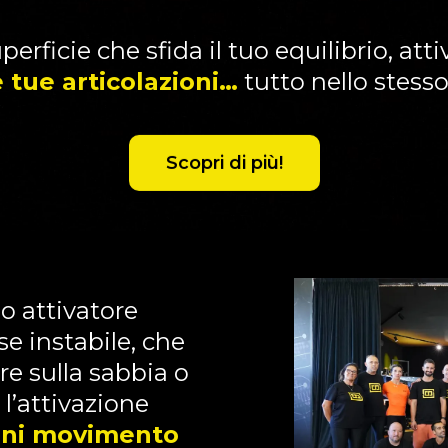
perficie che sfida il tuo equilibrio, at
 tue articolazioni…
tutto nello stes
Scopri di più!
io attivatore
e instabile, che
re sulla sabbia o
 l’attivazione
ni movimento