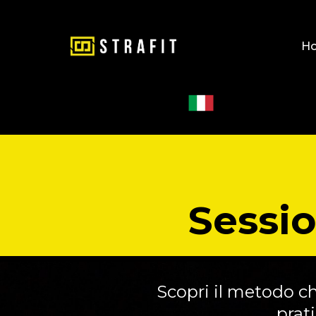
H
Session
Scopri il metodo ch
prati