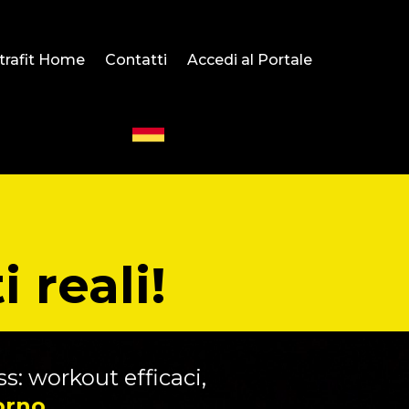
trafit Home
Contatti
Accedi al Portale
i reali!
s: workout efficaci,
orno.