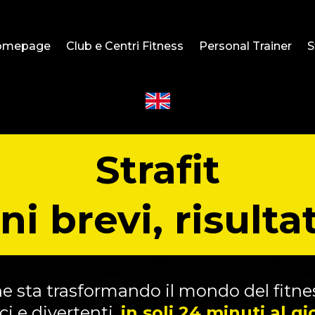
omepage
Club e Centri Fitness
Personal Trainer
S
Strafit
i brevi, risultat
e sta trasformando il mondo del fitnes
ci e divertenti,
in soli 24 minuti al gi